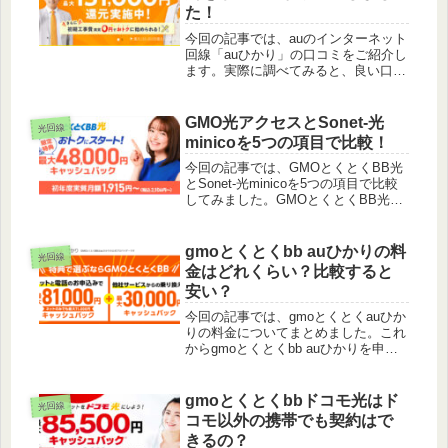
っ...
た！
今回の記事では、auのインターネット
回線「auひかり」の口コミをご紹介し
ます。実際に調べてみると、良い口コ
ミ～悪い評判までありました。ここで
はあくまでも中立的な立場で嘘なく真
実を伝えていけたらと思います。これ
GMO光アクセスとSonet-光
光回線
から「auひかり」を申し込みかど...
minicoを5つの項目で比較！
今回の記事では、GMOとくとくBB光
とSonet-光minicoを5つの項目で比較
してみました。GMOとくとくBB光と
Sonet-光minicoのどちらにしようか迷
っている方は是非読んでみてください
ね。
gmoとくとくbb auひかりの料
光回線
金はどれくらい？比較すると
安い？
今回の記事では、gmoとくとくauひか
りの料金についてまとめました。これ
からgmoとくとくbb auひかりを申し
込んでみたいけど、料金はどれくらい
なのか？他の光回線と比べて高いのか
安いのか気になる方は是非読んでみて
gmoとくとくbbドコモ光はド
光回線
くださいね。
コモ以外の携帯でも契約はで
きるの？