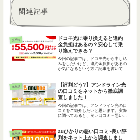
関連記事
ドコモ光に乗り換えると違約
光回線
金負担はあるの？安心して乗
り換えできる？
今回の記事では、ドコモ光から申し込
みをしたいけど、違約金負担があるの
か気になるという方に記事を書いてい
ます。光回線を利用するならドコモ光
が良いけど、違約金負担が充実してい
るところから申し込みたい方は是非読
【評判どう?】アンドライン光
光回線
んでみてくださいね。
の口コミをネットから徹底調
査しました！
今回の記事では、アンドライン光の口
コミをご紹介したいと思います。実際
に調べてみると、良い口コミ～悪い評
判までありました。ここではあくまで
も中立的な立場で嘘なく信じを伝えて
いけたらと思います。これから「アン
auひかりの悪い口コミ~良い評
光回線
ドライン光」をお申し込みしようか迷
判をネット上から調査しまし