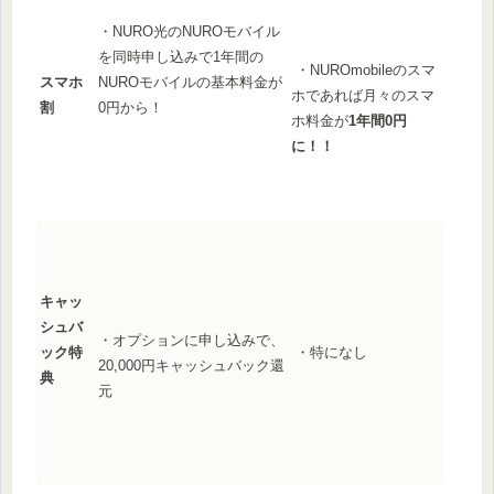
・NURO光のNUROモバイル
を同時申し込みで1年間の
・NUROmobileのスマ
NUROモバイルの基本料金が
スマホ
ホであれば月々のスマ
0円から！
割
ホ料金が
1年間0円
に！！
キャッ
シュバ
・オプションに申し込みで、
・特になし
ック特
20,000円キャッシュバック還
典
元