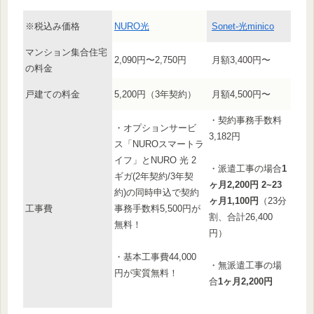
※税込み価格
NURO光
Sonet-光minico
マンション集合住宅
2,090円〜2,750円
月額3,400円〜
の料金
戸建ての料金
5,200円（3年契約）
月額4,500円〜
・契約事務手数料
・オプションサービ
3,182円
ス「NUROスマートラ
イフ」とNURO 光 2
・派遣工事の場合
1
ギガ(2年契約/3年契
ヶ月2,200円 2~23
約)の同時申込で契約
ヶ月1,100円
（23分
工事費
事務手数料5,500円が
割、合計26,400
無料！
円）
・基本工事費44,000
・無派遣工事の場
円が実質無料！
合
1ヶ月2,200円