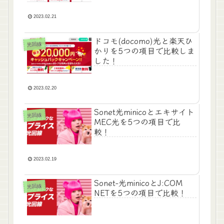
2023.02.21
ドコモ(docomo)光と楽天ひ
光回線
かりを5つの項目で比較しま
した！
2023.02.20
Sonet光minicoとエキサイト
光回線
MEC光を5つの項目で比
較！
2023.02.19
Sonet-光minicoとJ:COM
光回線
NETを5つの項目で比較！