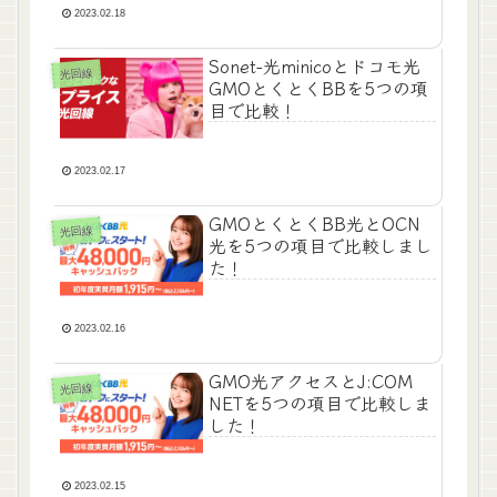
2023.02.18
Sonet-光minicoとドコモ光
光回線
GMOとくとくBBを5つの項
目で比較！
2023.02.17
GMOとくとくBB光とOCN
光回線
光を5つの項目で比較しまし
た！
2023.02.16
GMO光アクセスとJ:COM
光回線
NETを5つの項目で比較しま
した！
2023.02.15