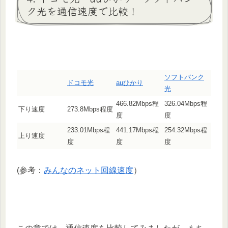
ク光を通信速度で比較！
ソフトバンク
ドコモ光
auひかり
光
466.82Mbps程
326.04Mbps程
下り速度
273.8Mbps程度
度
度
233.01Mbps程
441.17Mbps程
254.32Mbps程
上り速度
度
度
度
(参考：
みんなのネット回線速度
）