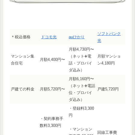
ソフトバンク
＊税込価格
ドコモ光
auひかり
光
月額4,730円〜
マンション集
（ネット➕電
月額マンショ
月額4,400円〜
合住宅
話・プロバイ
ン4,180円
ダ込み）
月額6,160円〜
（ネット➕電話
戸建ての料金
月額5,720円〜
戸建5,720円
位・プロバイ
ダ込み）
・登録料3,300
円
・契約事務手
数料3,300円
・マンション
回線工事費