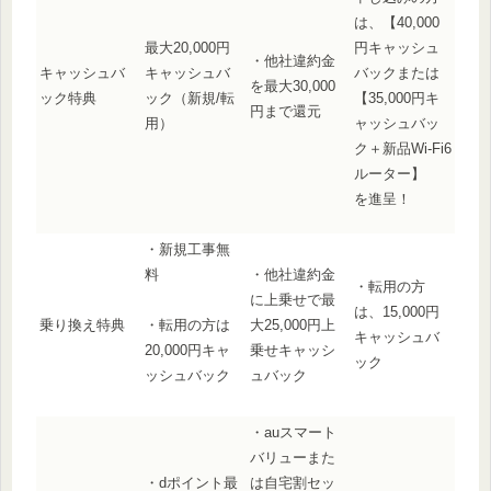
は、【40,000
最大20,000円
円キャッシュ
・他社違約金
キャッシュバ
キャッシュバ
バックまたは
を最大30,000
ック特典
ック（新規/転
【35,000円キ
円まで還元
用）
ャッシュバッ
ク＋新品Wi-Fi6
ルーター】
を進呈！
・新規工事無
料
・他社違約金
・転用の方
に上乗せで最
は、15,000円
乗り換え特典
大25,000円上
・転用の方は
キャッシュバ
乗せキャッシ
20,000円キャ
ック
ュバック
ッシュバック
・auスマート
バリューまた
・dポイント最
は自宅割セッ