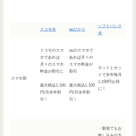
ソフトバンク
ドコモ光
auひかり
光
ドコモのスマ
auのスマホで
ホであれば
あれば月々の
月々のスマホ
スマホ料金が
ネットとセッ
料金が割引に
割引
トで永年毎月
スマホ割
1,100円お得
最大税込1,100
最大税込1,100
に！
円/月永年割
円/月永年割
引！
引！
・新規でもお
申し込みの方