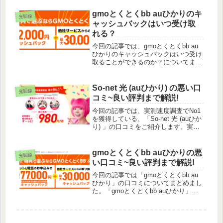
た。これからgmo とくとくbb auひか
りを申し込みたいけど、対応エリアが
gmoとくとくbb auひかりのキ
光回線
気になる方は是非読んでみてください
ャッシュバックはいつ受け取
ね。
れる？
今回の記事では、gmoとくとくbb au
ひかりのキャッシュバックはいつ受け
取ることができるのか？についてまと
めました。これからgmoとくとくbb
auひかりに申し込みたいけどいつキャ
ッシュバックが振り込まれるのか気に
So-net 光 (auひかり) の悪い口
光回線
なる方は是非読んでみてくださいね。
コミ~良い評判まで解説!
今回の記事では、実測速度調査でNo1
を獲得している、「So-net 光 (auひか
り) 」の口コミをご紹介します。実際
に調べてみると、良い口コミ～悪い評
判までありました。ここではあくまで
も中立的な立場で嘘なく真実を伝えて
gmoとくとくbb auひかりの悪
光回線
いけたらと思います。...
い口コミ~良い評判まで解説!
今回の記事では「gmoとくとくbb au
ひかり」の口コミについてまとめまし
た。「gmoとくとくbb auひかり」を
お申し込みしようか迷っている方は是
非読んでみてくださいね。