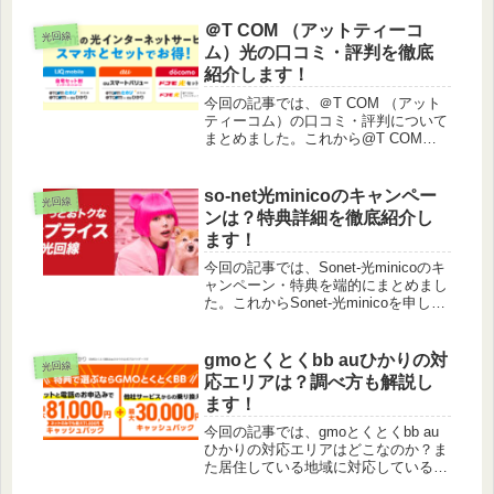
＠T COM （アットティーコ
光回線
ム）光の口コミ・評判を徹底
紹介します！
今回の記事では、＠T COM （アット
ティーコム）の口コミ・評判について
まとめました。これから@T COMを
契約したいけど、口コミ・評判につい
て気になる方は是非読んでみてくださ
いね。
so-net光minicoのキャンペー
光回線
ンは？特典詳細を徹底紹介し
ます！
今回の記事では、Sonet-光minicoのキ
ャンペーン・特典を端的にまとめまし
た。これからSonet-光minicoを申し込
みたいけど、キャンペーンや特典を端
的に知りたい方は是非読んでみてくだ
さいね。
gmoとくとくbb auひかりの対
光回線
応エリアは？調べ方も解説し
ます！
今回の記事では、gmoとくとくbb au
ひかりの対応エリアはどこなのか？ま
た居住している地域に対応しているか
どうかの調べ方についてまとめまし